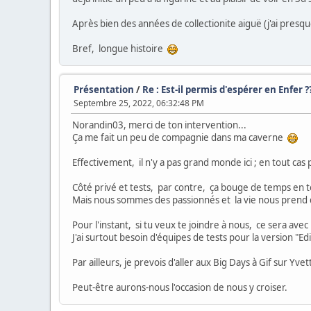
Après bien des années de collectionite aiguë (j'ai presque
Bref, longue histoire
Présentation
/
Re : Est-il permis d'espérer en Enfer ?
Septembre 25, 2022, 06:32:48 PM
Norandin03, merci de ton intervention...
Ça me fait un peu de compagnie dans ma caverne
Effectivement, il n'y a pas grand monde ici ; en tout cas 
Côté privé et tests, par contre, ça bouge de temps en 
Mais nous sommes des passionnés et la vie nous prend d
Pour l'instant, si tu veux te joindre à nous, ce sera avec p
J'ai surtout besoin d'équipes de tests pour la version "E
Par ailleurs, je prevois d'aller aux Big Days à Gif sur Yv
Peut-être aurons-nous l'occasion de nous y croiser.