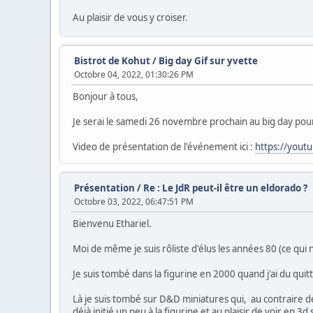
Au plaisir de vous y croiser.
Bistrot de Kohut
/
Big day Gif sur yvette
Octobre 04, 2022, 01:30:26 PM
Bonjour à tous,
Je serai le samedi 26 novembre prochain au big day pou
Video de présentation de l'événement ici :
https://yout
Présentation
/
Re : Le JdR peut-il être un eldorado ?
Octobre 03, 2022, 06:47:51 PM
Bienvenu Ethariel.
Moi de même je suis rôliste d'élus les années 80 (ce qui 
Je suis tombé dans la figurine en 2000 quand j'ai du qui
Là je suis tombé sur D&D miniatures qui, au contraire de
déjà initié un peu à la figurine et au plaisir de voir en 3