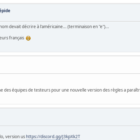
épide
nom devait décrire à l'américaine... (terminaison en "e")...
steurs français
che des équipes de testeurs pour une nouvelle version des règles a paraî
o, version us
https://discord.gg/J3kpXk2T