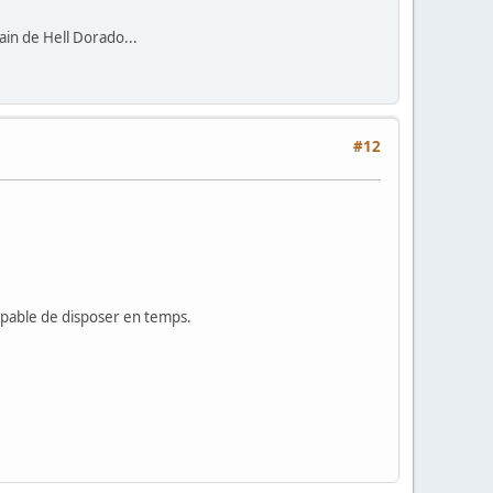
rain de Hell Dorado...
#12
apable de disposer en temps.