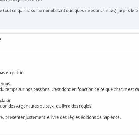
 tout ce qui est sortie nonobstant quelques rares anciennes) j'ai pris le t
?
pas en public.
temps.
u temps sur nos passions. C'est donc en fonction de ce que chacun est c
laisir.
dition des Argonautes du Styx" du livre des règles.
ette, présenter justement le livre des règles éditions de Sapience.