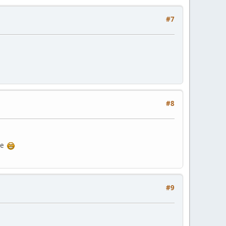
#7
#8
tre
#9