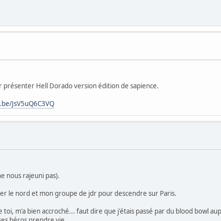
r présenter Hell Dorado version édition de sapience.
u.be/JsV5uQ6C3VQ
ne nous rajeuni pas).
tter le nord et mon groupe de jdr pour descendre sur Paris.
 toi, m'a bien accroché... faut dire que j'étais passé par du blood bowl a
d ses héros prendre vie.