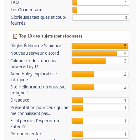
FAQ
1
Les Occidentaux
1
Glorieuses tactiques et coup-
0
fourrés
Top 10 des sujets (par réponses)
Règles Édition de Sapience
5
Nouveau serveur discord
4
Calendrier des tournois
3
powered by T³
Anne Haley exploratrice
2
intrépide
Site Helldorado.fr à nouveau
2
en ligne !
Dreadaxe
1
Présentation pour ceux qui ne
1
me connaissent pas...
Est-il permis d'espérer en
1
Enfer ??
Retour en enfer
1