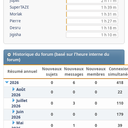
Jupas
2 h 11 m
SuperTAZE
1 h 39 m
Morlak
1 h 31 m
Pierre
1 h 27 m
Desru
1 h 18 m
Jigisha
1 h 10 m
Historique du forum (basé sur l'heure interne du
forum)
Nouveaux
Nouveaux
Nouveaux
Connexio
Résumé annuel
sujets
messages
membres
simultané
2026
0
6
0
418
Août
0
0
0
22
2026
Juillet
0
3
0
110
2026
Juin
0
0
0
179
2026
Mai
0
1
0
39