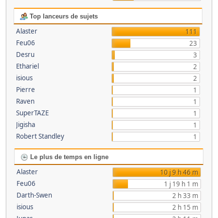
Top lanceurs de sujets
Alaster
111
Feu06
23
Desru
3
Ethariel
2
isious
2
Pierre
1
Raven
1
SuperTAZE
1
Jigisha
1
Robert Standley
1
Le plus de temps en ligne
Alaster
10 j 9 h 46 m
Feu06
1 j 19 h 1 m
Darth-Swen
2 h 33 m
isious
2 h 15 m