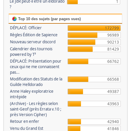
Le JdR peut-il être un eldorado
1
?
Top 10 des sujets (par pages vues)
DÉPLACÉ: Officier
172799
Règles Édition de Sapience
96989
Nouveau serveur discord
90213
Calendrier des tournois
81429
powered by T³
DÉPLACÉ: Présentation pour
66762
ceux qui ne me connaissent
pas...
Modification des Statuts de la
66568
Guilde Helldorado
Anne Haley exploratrice
49387
intrépide
(Archive) - Les règles selon
43963
saint-Geof (près Errata v.10 ;
près Version Cipher)
Retour en enfer
42940
Venu du Grand Est
41846