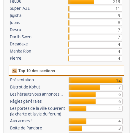
Feu06
219
SuperTAZE
11
Jigisha
9
Jupas
8
Desru
7
Darth-Swen
7
Dreadaxe
4
Manba Rion
4
Pierre
4
Top 10 des sections
Présentation
12
Bistrot de Kohut
7
Les hérauts vous annonces...
6
Règles générales
6
Les portes de la ville s'ouvrent
4
(la charte et la vie du forum)
Aux armes !
4
Boite de Pandore
3