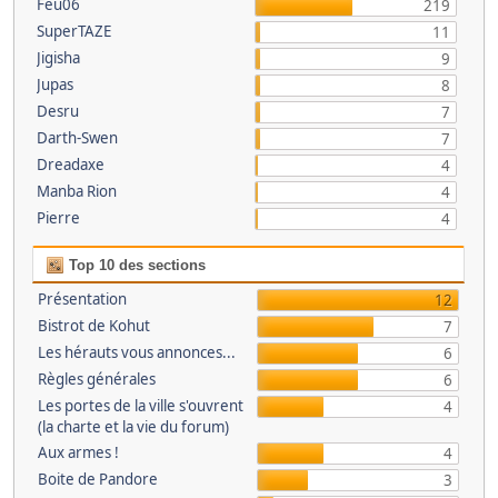
Feu06
219
SuperTAZE
11
Jigisha
9
Jupas
8
Desru
7
Darth-Swen
7
Dreadaxe
4
Manba Rion
4
Pierre
4
Top 10 des sections
Présentation
12
Bistrot de Kohut
7
Les hérauts vous annonces...
6
Règles générales
6
Les portes de la ville s'ouvrent
4
(la charte et la vie du forum)
Aux armes !
4
Boite de Pandore
3