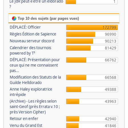
Le JdR peut-il être un eldorado
1
?
Top 10 des sujets (par pages vues)
DÉPLACÉ: Officier
172799
Règles Édition de Sapience
96990
Nouveau serveur discord
90213
Calendrier des tournois
81429
powered by T³
DÉPLACÉ: Présentation pour
66762
ceux qui ne me connaissent
pas...
Modification des Statuts de la
66568
Guilde Helldorado
Anne Haley exploratrice
49388
intrépide
(Archive) - Les règles selon
43963
saint-Geof (près Errata v.10 ;
près Version Cipher)
Retour en enfer
42940
Venu du Grand Est
41846