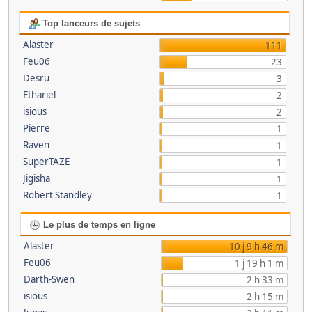
Top lanceurs de sujets
Alaster
111
Feu06
23
Desru
3
Ethariel
2
isious
2
Pierre
1
Raven
1
SuperTAZE
1
Jigisha
1
Robert Standley
1
Le plus de temps en ligne
Alaster
10 j 9 h 46 m
Feu06
1 j 19 h 1 m
Darth-Swen
2 h 33 m
isious
2 h 15 m