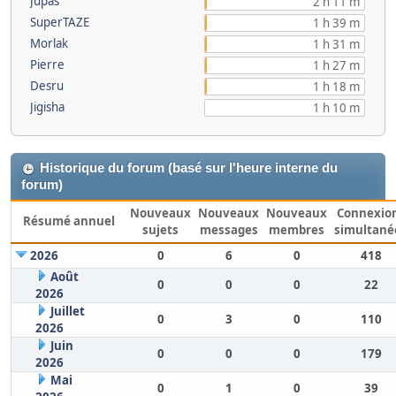
Jupas
2 h 11 m
SuperTAZE
1 h 39 m
Morlak
1 h 31 m
Pierre
1 h 27 m
Desru
1 h 18 m
Jigisha
1 h 10 m
Historique du forum (basé sur l'heure interne du
forum)
Nouveaux
Nouveaux
Nouveaux
Connexio
Résumé annuel
sujets
messages
membres
simultané
2026
0
6
0
418
Août
0
0
0
22
2026
Juillet
0
3
0
110
2026
Juin
0
0
0
179
2026
Mai
0
1
0
39