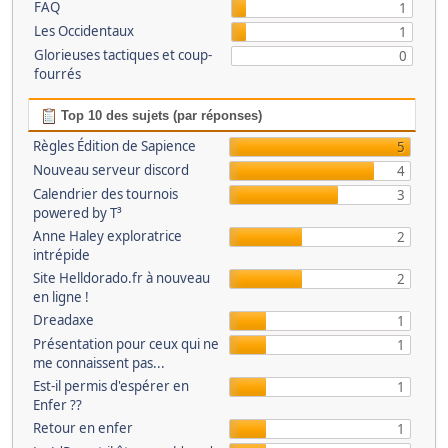
FAQ
1
Les Occidentaux
1
Glorieuses tactiques et coup-
0
fourrés
Top 10 des sujets (par réponses)
Règles Édition de Sapience
5
Nouveau serveur discord
4
Calendrier des tournois
3
powered by T³
Anne Haley exploratrice
2
intrépide
Site Helldorado.fr à nouveau
2
en ligne !
Dreadaxe
1
Présentation pour ceux qui ne
1
me connaissent pas...
Est-il permis d'espérer en
1
Enfer ??
Retour en enfer
1