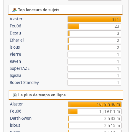
Top lanceurs de sujets
Alaster
111
Feu06
23
Desru
3
Ethariel
2
isious
2
Pierre
1
Raven
1
SuperTAZE
1
Jigisha
1
Robert Standley
1
Le plus de temps en ligne
Alaster
10 j 9 h 46 m
Feu06
1 j 19 h 1 m
Darth-Swen
2 h 33 m
isious
2 h 15 m