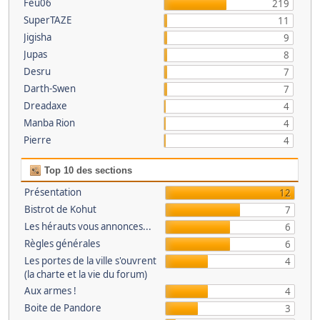
Feu06
219
SuperTAZE
11
Jigisha
9
Jupas
8
Desru
7
Darth-Swen
7
Dreadaxe
4
Manba Rion
4
Pierre
4
Top 10 des sections
Présentation
12
Bistrot de Kohut
7
Les hérauts vous annonces...
6
Règles générales
6
Les portes de la ville s'ouvrent
4
(la charte et la vie du forum)
Aux armes !
4
Boite de Pandore
3