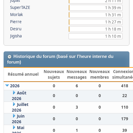
Jupas
2 h 11 m
SuperTAZE
1 h 39 m
Morlak
1 h 31 m
Pierre
1 h 27 m
Desru
1 h 18 m
Jigisha
1 h 10 m
Historique du forum (basé sur l'heure interne du
forum)
Nouveaux
Nouveaux
Nouveaux
Connexio
Résumé annuel
sujets
messages
membres
simultané
2026
0
6
0
418
Août
0
0
0
22
2026
Juillet
0
3
0
110
2026
Juin
0
0
0
179
2026
Mai
0
1
0
39