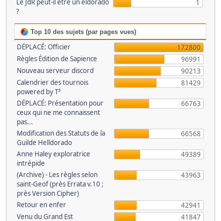
Le JdR peut-il être un eldorado
1
?
Top 10 des sujets (par pages vues)
DÉPLACÉ: Officier
172800
Règles Édition de Sapience
96991
Nouveau serveur discord
90213
Calendrier des tournois
81429
powered by T³
DÉPLACÉ: Présentation pour
66763
ceux qui ne me connaissent
pas...
Modification des Statuts de la
66568
Guilde Helldorado
Anne Haley exploratrice
49389
intrépide
(Archive) - Les règles selon
43963
saint-Geof (près Errata v.10 ;
près Version Cipher)
Retour en enfer
42941
Venu du Grand Est
41847