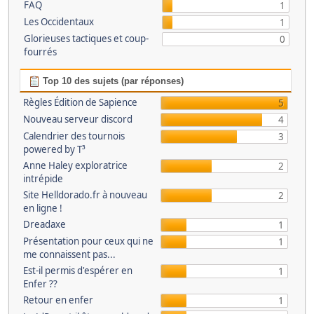
FAQ
1
Les Occidentaux
1
Glorieuses tactiques et coup-
0
fourrés
Top 10 des sujets (par réponses)
Règles Édition de Sapience
5
Nouveau serveur discord
4
Calendrier des tournois
3
powered by T³
Anne Haley exploratrice
2
intrépide
Site Helldorado.fr à nouveau
2
en ligne !
Dreadaxe
1
Présentation pour ceux qui ne
1
me connaissent pas...
Est-il permis d'espérer en
1
Enfer ??
Retour en enfer
1