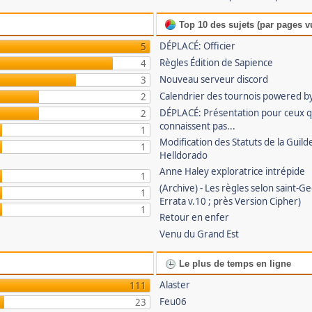
Top 10 des sujets (par pages v
DÉPLACÉ: Officier
5
Règles Édition de Sapience
4
Nouveau serveur discord
3
Calendrier des tournois powered by
2
DÉPLACÉ: Présentation pour ceux 
2
connaissent pas...
1
Modification des Statuts de la Guild
1
Helldorado
Anne Haley exploratrice intrépide
1
(Archive) - Les règles selon saint-G
1
Errata v.10 ; près Version Cipher)
1
Retour en enfer
Venu du Grand Est
Le plus de temps en ligne
Alaster
111
Feu06
23