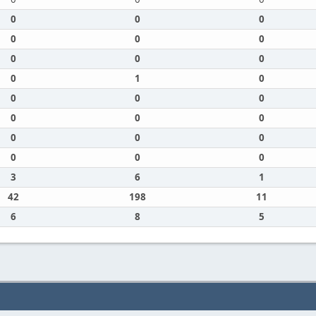
0
0
0
0
0
0
0
0
0
0
1
0
0
0
0
0
0
0
0
0
0
0
0
0
3
6
1
42
198
11
6
8
5