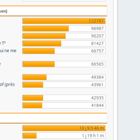
ues)
172797
96987
90207
 T³
81427
qui ne me
66757
e
66565
49384
eof (près
43961
42935
41844
10 j 9 h 46 m
1 j 19 h 1 m