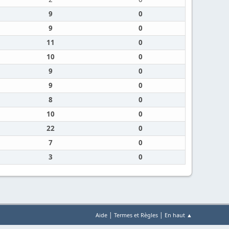
9
0
9
0
11
0
10
0
9
0
9
0
8
0
10
0
22
0
7
0
3
0
|
|
Aide
Termes et Règles
En haut ▲