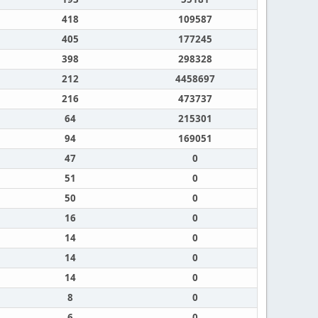
418
109587
405
177245
398
298328
212
4458697
216
473737
64
215301
94
169051
47
0
51
0
50
0
16
0
14
0
14
0
14
0
8
0
6
0