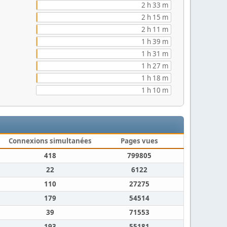
2 h 33 m
2 h 15 m
2 h 11 m
1 h 39 m
1 h 31 m
1 h 27 m
1 h 18 m
1 h 10 m
Connexions simultanées
Pages vues
418
799805
22
6122
110
27275
179
54514
39
71553
193
55181