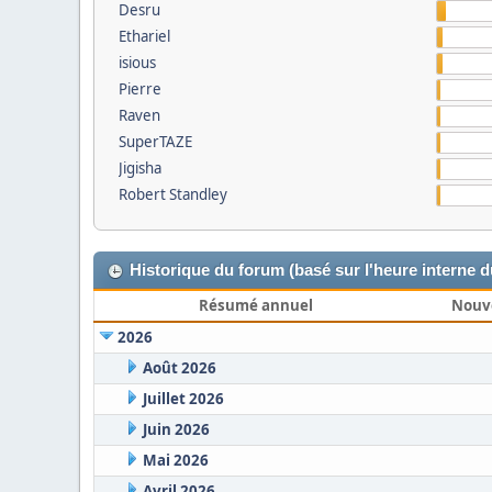
Desru
Ethariel
isious
Pierre
Raven
SuperTAZE
Jigisha
Robert Standley
Historique du forum (basé sur l'heure interne 
Résumé annuel
Nouv
2026
Août 2026
Juillet 2026
Juin 2026
Mai 2026
Avril 2026