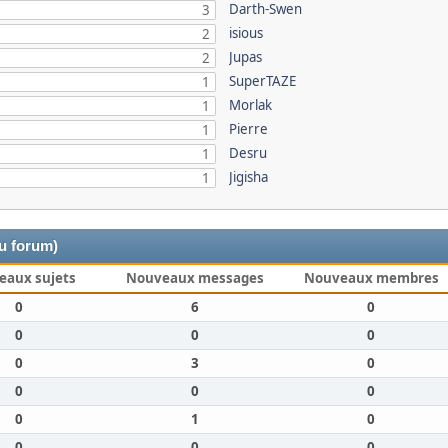
Darth-Swen
3
isious
2
Jupas
2
SuperTAZE
1
Morlak
1
Pierre
1
Desru
1
Jigisha
1
du forum)
eaux sujets
Nouveaux messages
Nouveaux membres
0
6
0
0
0
0
0
3
0
0
0
0
0
1
0
0
0
0