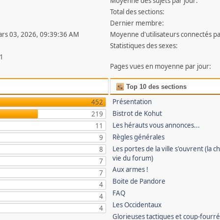
Moyenne des sujets par jour:
Total des sections:
Dernier membre:
ars 03, 2026, 09:39:36 AM
Moyenne d'utilisateurs connectés pa
Statistiques des sexes:
1
Pages vues en moyenne par jour:
Top 10 des sections
Présentation
452
Bistrot de Kohut
219
Les hérauts vous annonces...
11
Règles générales
9
Les portes de la ville s'ouvrent (la ch
8
vie du forum)
7
Aux armes !
7
Boite de Pandore
4
FAQ
4
Les Occidentaux
4
Glorieuses tactiques et coup-fourr