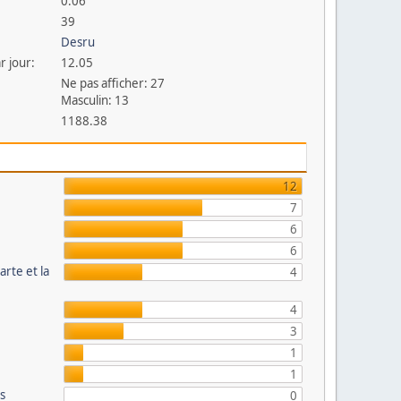
0.06
39
Desru
r jour:
12.05
Ne pas afficher: 27
Masculin: 13
1188.38
12
7
6
6
arte et la
4
4
3
1
1
és
0