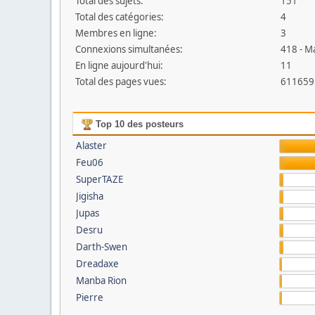
Total des sujets:
151
Total des catégories:
4
Membres en ligne:
3
Connexions simultanées:
418 - M
En ligne aujourd'hui:
11
Total des pages vues:
611659
Top 10 des posteurs
Alaster
Feu06
SuperTAZE
Jigisha
Jupas
Desru
Darth-Swen
Dreadaxe
Manba Rion
Pierre