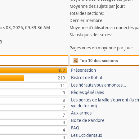
Moyenne des sujets par jour:
Total des sections:
Dernier membre:
ars 03, 2026, 09:39:36 AM
Moyenne d'utilisateurs connectés pa
Statistiques des sexes:
3
Pages vues en moyenne par jour:
Top 10 des sections
Présentation
452
Bistrot de Kohut
219
Les hérauts vous annonces...
11
Règles générales
9
Les portes de la ville s'ouvrent (la ch
8
vie du forum)
7
Aux armes !
7
Boite de Pandore
4
FAQ
4
Les Occidentaux
4