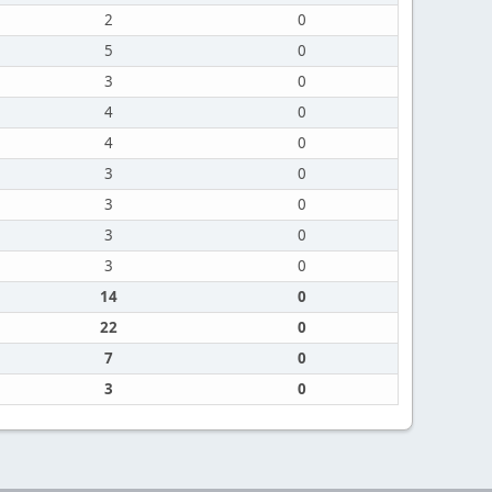
2
0
5
0
3
0
4
0
4
0
3
0
3
0
3
0
3
0
14
0
22
0
7
0
3
0