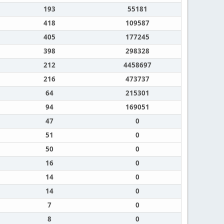
193
55181
418
109587
405
177245
398
298328
212
4458697
216
473737
64
215301
94
169051
47
0
51
0
50
0
16
0
14
0
14
0
7
0
8
0