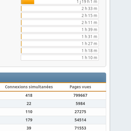
1 j 19 h 1 m
2 h 33 m
2 h 15 m
2 h 11 m
1 h 39 m
1 h 31 m
1 h 27 m
1 h 18 m
1 h 10 m
Connexions simultanées
Pages vues
418
799667
22
5984
110
27275
179
54514
39
71553