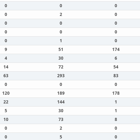
0
0
0
0
2
0
0
0
0
0
0
0
0
1
0
9
51
174
4
30
6
14
72
54
63
293
83
0
0
0
120
189
178
22
144
1
5
30
1
10
73
8
0
2
0
0
5
0