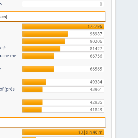
és
0
ues)
172796
96987
90206
 T³
81427
qui ne me
66756
e
66565
49384
eof (près
43961
42935
41843
10 j 9 h 46 m