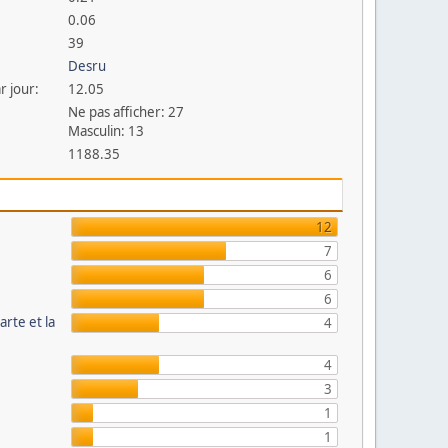
0.06
39
Desru
r jour:
12.05
Ne pas afficher: 27
Masculin: 13
1188.35
12
7
6
6
arte et la
4
4
3
1
1