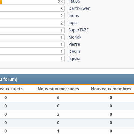
Feu06
23
Darth-Swen
3
isious
2
Jupas
2
SuperTAZE
1
Morlak
1
Pierre
1
Desru
1
Jigisha
1
du forum)
eaux sujets
Nouveaux messages
Nouveaux membres
0
6
0
0
0
0
0
3
0
0
0
0
0
1
0