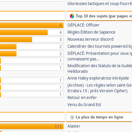
Glorieuses tactiques et coup-fourr
Top 10 des sujets (par pages v
DÉPLACÉ: Officier
5
Règles Édition de Sapience
4
Nouveau serveur discord
3
Calendrier des tournois powered by
2
DÉPLACÉ: Présentation pour ceux 
2
connaissent pas...
1
Modification des Statuts de la Guild
1
Helldorado
Anne Haley exploratrice intrépide
1
(Archive) - Les règles selon saint-G
1
Errata v.10 ; près Version Cipher)
1
Retour en enfer
Venu du Grand Est
Le plus de temps en ligne
Alaster
111