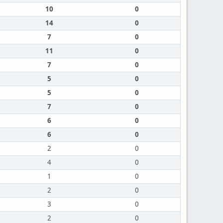
10
0
14
0
7
0
11
0
7
0
5
0
5
0
7
0
6
0
6
0
2
0
4
0
1
0
2
0
3
0
2
0