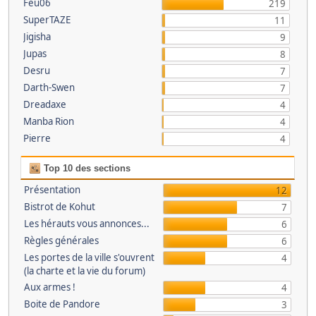
Feu06
219
SuperTAZE
11
Jigisha
9
Jupas
8
Desru
7
Darth-Swen
7
Dreadaxe
4
Manba Rion
4
Pierre
4
Top 10 des sections
Présentation
12
Bistrot de Kohut
7
Les hérauts vous annonces...
6
Règles générales
6
Les portes de la ville s'ouvrent
4
(la charte et la vie du forum)
Aux armes !
4
Boite de Pandore
3