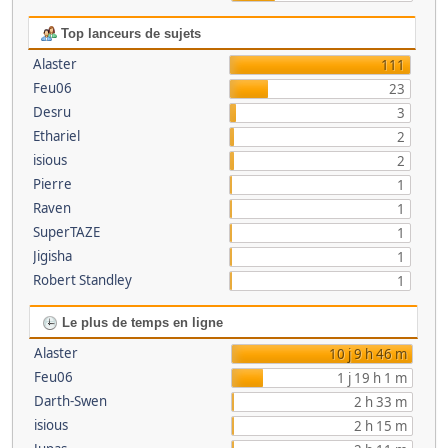
Top lanceurs de sujets
Alaster
111
Feu06
23
Desru
3
Ethariel
2
isious
2
Pierre
1
Raven
1
SuperTAZE
1
Jigisha
1
Robert Standley
1
Le plus de temps en ligne
Alaster
10 j 9 h 46 m
Feu06
1 j 19 h 1 m
Darth-Swen
2 h 33 m
isious
2 h 15 m