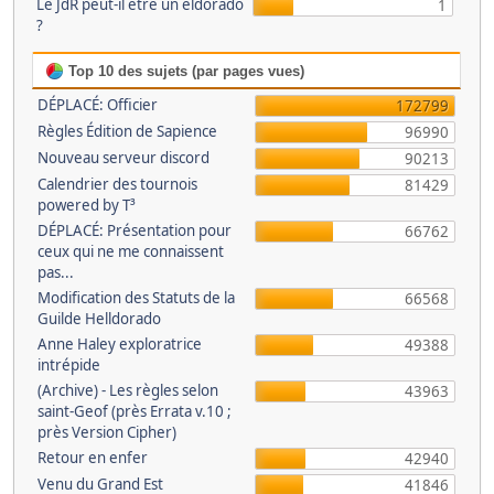
Le JdR peut-il être un eldorado
1
?
Top 10 des sujets (par pages vues)
DÉPLACÉ: Officier
172799
Règles Édition de Sapience
96990
Nouveau serveur discord
90213
Calendrier des tournois
81429
powered by T³
DÉPLACÉ: Présentation pour
66762
ceux qui ne me connaissent
pas...
Modification des Statuts de la
66568
Guilde Helldorado
Anne Haley exploratrice
49388
intrépide
(Archive) - Les règles selon
43963
saint-Geof (près Errata v.10 ;
près Version Cipher)
Retour en enfer
42940
Venu du Grand Est
41846