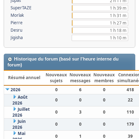
Jupas
2 h 11 m
SuperTAZE
1 h 39 m
Morlak
1 h 31 m
Pierre
1 h 27 m
Desru
1 h 18 m
Jigisha
1 h 10 m
Historique du forum (basé sur l'heure interne du
forum)
Nouveaux
Nouveaux
Nouveaux
Connexio
Résumé annuel
sujets
messages
membres
simultané
2026
0
6
0
418
Août
0
0
0
22
2026
Juillet
0
3
0
110
2026
Juin
0
0
0
179
2026
Mai
0
1
0
39