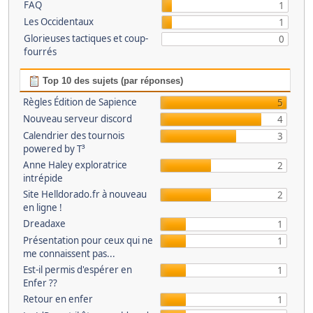
FAQ
1
Les Occidentaux
1
Glorieuses tactiques et coup-
0
fourrés
Top 10 des sujets (par réponses)
Règles Édition de Sapience
5
Nouveau serveur discord
4
Calendrier des tournois
3
powered by T³
Anne Haley exploratrice
2
intrépide
Site Helldorado.fr à nouveau
2
en ligne !
Dreadaxe
1
Présentation pour ceux qui ne
1
me connaissent pas...
Est-il permis d'espérer en
1
Enfer ??
Retour en enfer
1