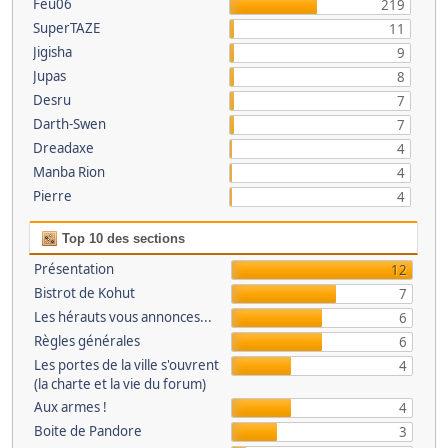
Feu06
219
SuperTAZE
11
Jigisha
9
Jupas
8
Desru
7
Darth-Swen
7
Dreadaxe
4
Manba Rion
4
Pierre
4
Top 10 des sections
Présentation
12
Bistrot de Kohut
7
Les hérauts vous annonces...
6
Règles générales
6
Les portes de la ville s'ouvrent
4
(la charte et la vie du forum)
Aux armes !
4
Boite de Pandore
3