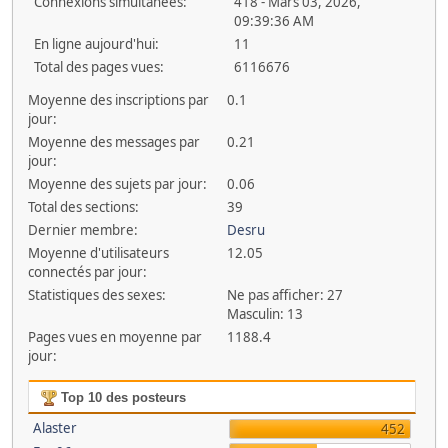
Connexions simultanées:
418 - Mars 03, 2026,
09:39:36 AM
En ligne aujourd'hui:
11
Total des pages vues:
6116676
Moyenne des inscriptions par
0.1
jour:
Moyenne des messages par
0.21
jour:
Moyenne des sujets par jour:
0.06
Total des sections:
39
Dernier membre:
Desru
Moyenne d'utilisateurs
12.05
connectés par jour:
Statistiques des sexes:
Ne pas afficher: 27
Masculin: 13
Pages vues en moyenne par
1188.4
jour:
Top 10 des posteurs
Alaster
452