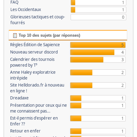
FAQ
1
Les Occidentaux
1
Glorieuses tactiques et coup-
0
fourrés
Top 10 des sujets (par réponses)
Règles Édition de Sapience
5
Nouveau serveur discord
4
Calendrier des tournois
3
powered by T³
Anne Haley exploratrice
2
intrépide
Site Helldorado.fr à nouveau
2
en ligne !
Dreadaxe
1
Présentation pour ceux qui ne
1
me connaissent pas...
Est-il permis d'espérer en
1
Enfer ??
Retour en enfer
1