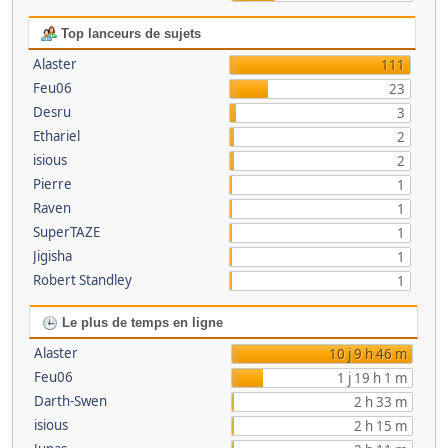
Top lanceurs de sujets
Alaster
111
Feu06
23
Desru
3
Ethariel
2
isious
2
Pierre
1
Raven
1
SuperTAZE
1
Jigisha
1
Robert Standley
1
Le plus de temps en ligne
Alaster
10 j 9 h 46 m
Feu06
1 j 19 h 1 m
Darth-Swen
2 h 33 m
isious
2 h 15 m