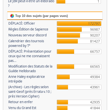
Le JdR peut-il être un eldorado
1
?
Top 10 des sujets (par pages vues)
DÉPLACÉ: Officier
172797
Règles Édition de Sapience
96987
Nouveau serveur discord
90207
Calendrier des tournois
81427
powered by T³
DÉPLACÉ: Présentation pour
66757
ceux qui ne me connaissent
pas...
Modification des Statuts de la
66565
Guilde Helldorado
Anne Haley exploratrice
49384
intrépide
(Archive) - Les règles selon
43961
saint-Geof (près Errata v.10 ;
près Version Cipher)
Retour en enfer
42935
Venu du Grand Est
41844