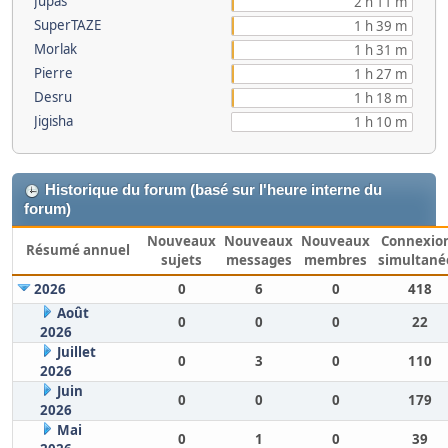
Jupas
2 h 11 m
SuperTAZE
1 h 39 m
Morlak
1 h 31 m
Pierre
1 h 27 m
Desru
1 h 18 m
Jigisha
1 h 10 m
Historique du forum (basé sur l'heure interne du
forum)
Nouveaux
Nouveaux
Nouveaux
Connexio
Résumé annuel
sujets
messages
membres
simultané
2026
0
6
0
418
Août
0
0
0
22
2026
Juillet
0
3
0
110
2026
Juin
0
0
0
179
2026
Mai
0
1
0
39