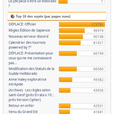
Le JdR peut-il être un eldorado
1
?
Top 10 des sujets (par pages vues)
DÉPLACÉ: Officier
172791
Règles Édition de Sapience
96974
Nouveau serveur discord
90198
Calendrier des tournois
81421
powered by T³
DÉPLACÉ: Présentation pour
66749
ceux qui ne me connaissent
pas...
Modification des Statuts de la
66560
Guilde Helldorado
Anne Haley exploratrice
49382
intrépide
(Archive) - Les règles selon
43956
saint-Geof (près Errata v.10 ;
près Version Cipher)
Retour en enfer
42931
Venu du Grand Est
41841