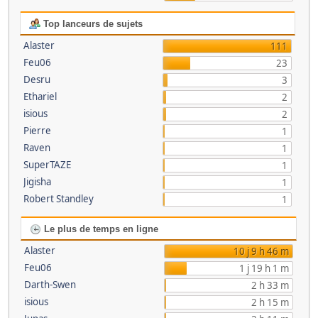
Top lanceurs de sujets
Alaster
111
Feu06
23
Desru
3
Ethariel
2
isious
2
Pierre
1
Raven
1
SuperTAZE
1
Jigisha
1
Robert Standley
1
Le plus de temps en ligne
Alaster
10 j 9 h 46 m
Feu06
1 j 19 h 1 m
Darth-Swen
2 h 33 m
isious
2 h 15 m