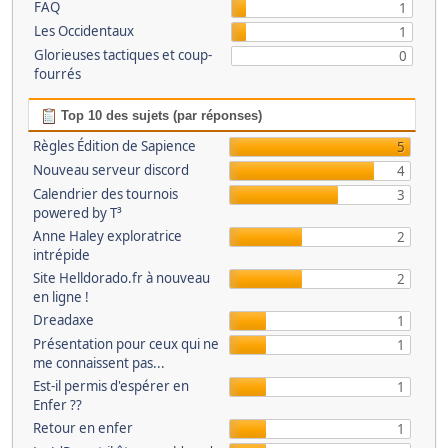
FAQ
1
Les Occidentaux
1
Glorieuses tactiques et coup-
0
fourrés
Top 10 des sujets (par réponses)
Règles Édition de Sapience
5
Nouveau serveur discord
4
Calendrier des tournois
3
powered by T³
Anne Haley exploratrice
2
intrépide
Site Helldorado.fr à nouveau
2
en ligne !
Dreadaxe
1
Présentation pour ceux qui ne
1
me connaissent pas...
Est-il permis d'espérer en
1
Enfer ??
Retour en enfer
1