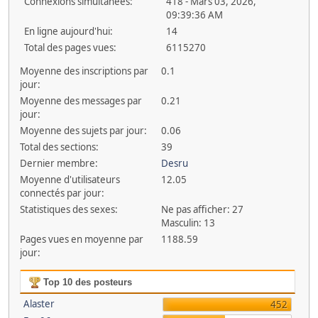
Connexions simultanées:
418 - Mars 03, 2026,
09:39:36 AM
En ligne aujourd'hui:
14
Total des pages vues:
6115270
Moyenne des inscriptions par
0.1
jour:
Moyenne des messages par
0.21
jour:
Moyenne des sujets par jour:
0.06
Total des sections:
39
Dernier membre:
Desru
Moyenne d'utilisateurs
12.05
connectés par jour:
Statistiques des sexes:
Ne pas afficher: 27
Masculin: 13
Pages vues en moyenne par
1188.59
jour:
Top 10 des posteurs
Alaster
452