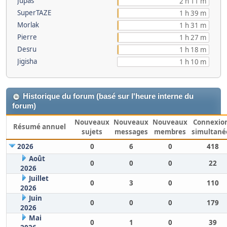
Jupas
2 h 11 m
SuperTAZE
1 h 39 m
Morlak
1 h 31 m
Pierre
1 h 27 m
Desru
1 h 18 m
Jigisha
1 h 10 m
Historique du forum (basé sur l'heure interne du
forum)
Nouveaux
Nouveaux
Nouveaux
Connexio
Résumé annuel
sujets
messages
membres
simultané
2026
0
6
0
418
Août
0
0
0
22
2026
Juillet
0
3
0
110
2026
Juin
0
0
0
179
2026
Mai
0
1
0
39