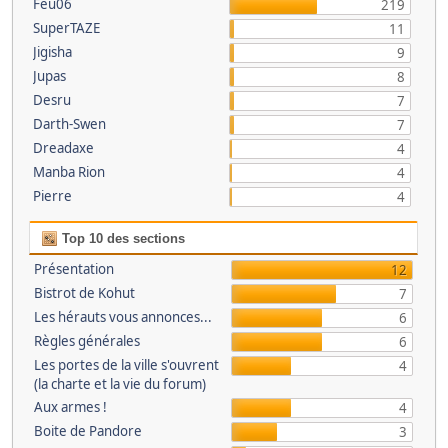
Feu06
219
SuperTAZE
11
Jigisha
9
Jupas
8
Desru
7
Darth-Swen
7
Dreadaxe
4
Manba Rion
4
Pierre
4
Top 10 des sections
Présentation
12
Bistrot de Kohut
7
Les hérauts vous annonces...
6
Règles générales
6
Les portes de la ville s'ouvrent
4
(la charte et la vie du forum)
Aux armes !
4
Boite de Pandore
3