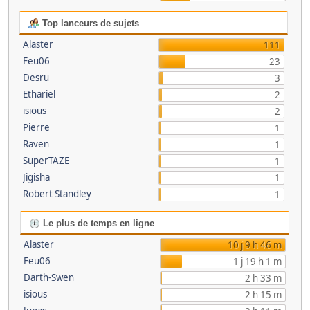
Top lanceurs de sujets
Alaster
111
Feu06
23
Desru
3
Ethariel
2
isious
2
Pierre
1
Raven
1
SuperTAZE
1
Jigisha
1
Robert Standley
1
Le plus de temps en ligne
Alaster
10 j 9 h 46 m
Feu06
1 j 19 h 1 m
Darth-Swen
2 h 33 m
isious
2 h 15 m