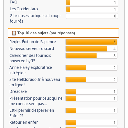
FAQ
1
Les Occidentaux
1
Glorieuses tactiques et coup-
0
fourrés
Top 10 des sujets (par réponses)
Règles Édition de Sapience
5
Nouveau serveur discord
4
Calendrier des tournois
3
powered by T³
Anne Haley exploratrice
2
intrépide
Site Helldorado.fr à nouveau
2
en ligne !
Dreadaxe
1
Présentation pour ceux qui ne
1
me connaissent pas...
Est-il permis d'espérer en
1
Enfer ??
Retour en enfer
1