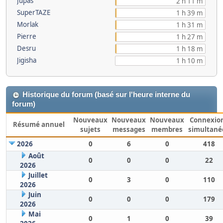
Jupas
2 h 11 m
SuperTAZE
1 h 39 m
Morlak
1 h 31 m
Pierre
1 h 27 m
Desru
1 h 18 m
Jigisha
1 h 10 m
Historique du forum (basé sur l'heure interne du
forum)
Nouveaux
Nouveaux
Nouveaux
Connexio
Résumé annuel
sujets
messages
membres
simultané
2026
0
6
0
418
Août
0
0
0
22
2026
Juillet
0
3
0
110
2026
Juin
0
0
0
179
2026
Mai
0
1
0
39