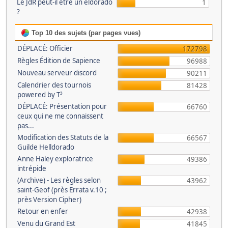
Le JdR peut-il être un eldorado
1
?
Top 10 des sujets (par pages vues)
DÉPLACÉ: Officier
172798
Règles Édition de Sapience
96988
Nouveau serveur discord
90211
Calendrier des tournois
81428
powered by T³
DÉPLACÉ: Présentation pour
66760
ceux qui ne me connaissent
pas...
Modification des Statuts de la
66567
Guilde Helldorado
Anne Haley exploratrice
49386
intrépide
(Archive) - Les règles selon
43962
saint-Geof (près Errata v.10 ;
près Version Cipher)
Retour en enfer
42938
Venu du Grand Est
41845