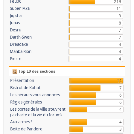
Feu06
219
SuperTAZE
11
Jigisha
9
Jupas
8
Desru
7
Darth-Swen
7
Dreadaxe
4
Manba Rion
4
Pierre
4
Top 10 des sections
Présentation
12
Bistrot de Kohut
7
Les hérauts vous annonces...
6
Règles générales
6
Les portes de la ville s'ouvrent
4
(la charte et la vie du forum)
Aux armes !
4
Boite de Pandore
3