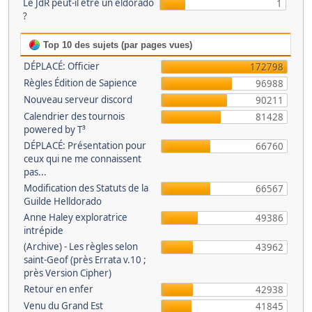
Le JdR peut-il être un eldorado
1
?
Top 10 des sujets (par pages vues)
DÉPLACÉ: Officier
172798
Règles Édition de Sapience
96988
Nouveau serveur discord
90211
Calendrier des tournois
81428
powered by T³
DÉPLACÉ: Présentation pour
66760
ceux qui ne me connaissent
pas...
Modification des Statuts de la
66567
Guilde Helldorado
Anne Haley exploratrice
49386
intrépide
(Archive) - Les règles selon
43962
saint-Geof (près Errata v.10 ;
près Version Cipher)
Retour en enfer
42938
Venu du Grand Est
41845