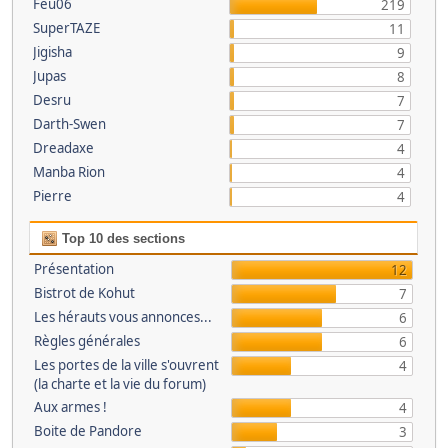
Feu06
219
SuperTAZE
11
Jigisha
9
Jupas
8
Desru
7
Darth-Swen
7
Dreadaxe
4
Manba Rion
4
Pierre
4
Top 10 des sections
Présentation
12
Bistrot de Kohut
7
Les hérauts vous annonces...
6
Règles générales
6
Les portes de la ville s'ouvrent
4
(la charte et la vie du forum)
Aux armes !
4
Boite de Pandore
3