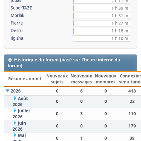
Jupas
2 h 11 m
SuperTAZE
1 h 39 m
Morlak
1 h 31 m
Pierre
1 h 27 m
Desru
1 h 18 m
Jigisha
1 h 10 m
Historique du forum (basé sur l'heure interne du
forum)
Nouveaux
Nouveaux
Nouveaux
Connexio
Résumé annuel
sujets
messages
membres
simultané
2026
0
6
0
418
Août
0
0
0
22
2026
Juillet
0
3
0
110
2026
Juin
0
0
0
179
2026
Mai
0
1
0
39