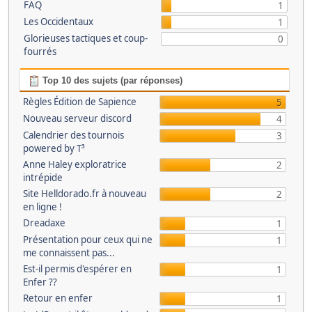
FAQ
1
Les Occidentaux
1
Glorieuses tactiques et coup-
0
fourrés
Top 10 des sujets (par réponses)
Règles Édition de Sapience
5
Nouveau serveur discord
4
Calendrier des tournois
3
powered by T³
Anne Haley exploratrice
2
intrépide
Site Helldorado.fr à nouveau
2
en ligne !
Dreadaxe
1
Présentation pour ceux qui ne
1
me connaissent pas...
Est-il permis d'espérer en
1
Enfer ??
Retour en enfer
1