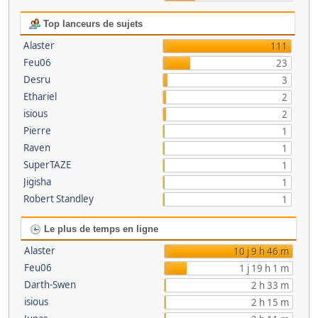
Top lanceurs de sujets
Alaster
111
Feu06
23
Desru
3
Ethariel
2
isious
2
Pierre
1
Raven
1
SuperTAZE
1
Jigisha
1
Robert Standley
1
Le plus de temps en ligne
Alaster
10 j 9 h 46 m
Feu06
1 j 19 h 1 m
Darth-Swen
2 h 33 m
isious
2 h 15 m