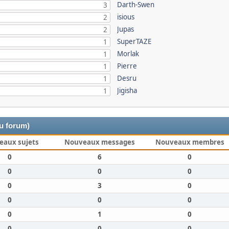
Darth-Swen
3
isious
2
Jupas
2
SuperTAZE
1
Morlak
1
Pierre
1
Desru
1
Jigisha
1
du forum)
eaux sujets
Nouveaux messages
Nouveaux membres
0
6
0
0
0
0
0
3
0
0
0
0
0
1
0
0
0
0