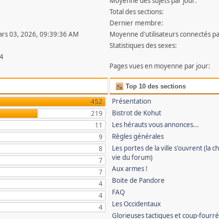
Moyenne des sujets par jour:
Total des sections:
Dernier membre:
ars 03, 2026, 09:39:36 AM
Moyenne d'utilisateurs connectés pa
Statistiques des sexes:
4
Pages vues en moyenne par jour:
Top 10 des sections
Présentation
452
Bistrot de Kohut
219
Les hérauts vous annonces...
11
Règles générales
9
Les portes de la ville s'ouvrent (la ch
8
vie du forum)
7
Aux armes !
7
Boite de Pandore
4
FAQ
4
Les Occidentaux
4
Glorieuses tactiques et coup-fourr