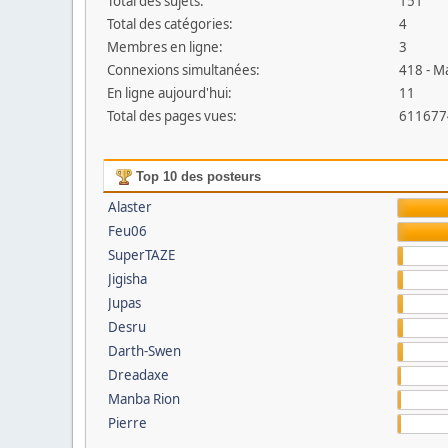
Total des sujets:
151
Total des catégories:
4
Membres en ligne:
3
Connexions simultanées:
418 - M
En ligne aujourd'hui:
11
Total des pages vues:
611677
Top 10 des posteurs
Alaster
Feu06
SuperTAZE
Jigisha
Jupas
Desru
Darth-Swen
Dreadaxe
Manba Rion
Pierre