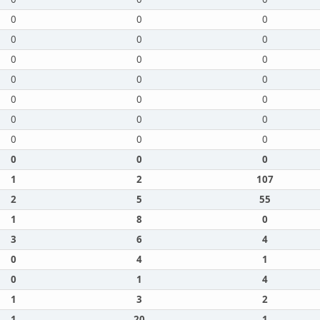
0
0
0
0
0
0
0
0
0
0
0
0
0
0
0
0
0
0
0
0
0
0
0
0
1
2
107
2
5
55
1
8
0
3
6
4
0
4
1
0
1
4
1
3
2
1
20
1