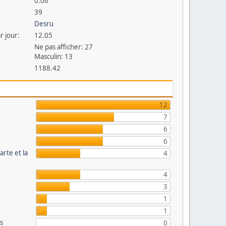
0.06
39
Desru
r jour:
12.05
Ne pas afficher: 27
Masculin: 13
1188.42
12
7
6
6
arte et la
4
4
3
1
1
és
0