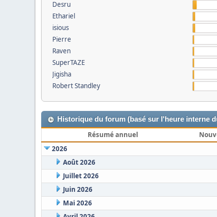
Desru
Ethariel
isious
Pierre
Raven
SuperTAZE
Jigisha
Robert Standley
Historique du forum (basé sur l'heure interne 
Résumé annuel
Nouv
2026
Août 2026
Juillet 2026
Juin 2026
Mai 2026
Avril 2026