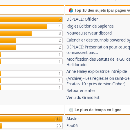
Top 10 des sujets (par pages v
DÉPLACÉ: Officier
5
Règles Édition de Sapience
4
Nouveau serveur discord
3
Calendrier des tournois powered by
2
DÉPLACÉ: Présentation pour ceux 
2
connaissent pas...
1
Modification des Statuts de la Guild
1
Helldorado
Anne Haley exploratrice intrépide
1
(Archive) - Les règles selon saint-G
1
Errata v.10 ; près Version Cipher)
1
Retour en enfer
Venu du Grand Est
Le plus de temps en ligne
Alaster
111
Feu06
23