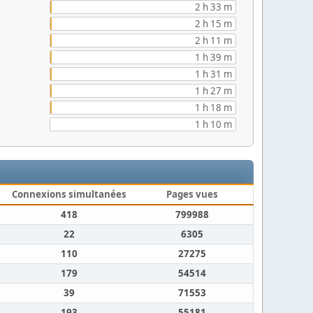
2 h 33 m
2 h 15 m
2 h 11 m
1 h 39 m
1 h 31 m
1 h 27 m
1 h 18 m
1 h 10 m
Connexions simultanées
Pages vues
418
799988
22
6305
110
27275
179
54514
39
71553
193
55181