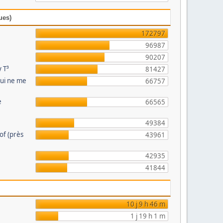
ues)
172797
96987
90207
 T³
81427
qui ne me
66757
e
66565
49384
eof (près
43961
42935
41844
10 j 9 h 46 m
1 j 19 h 1 m