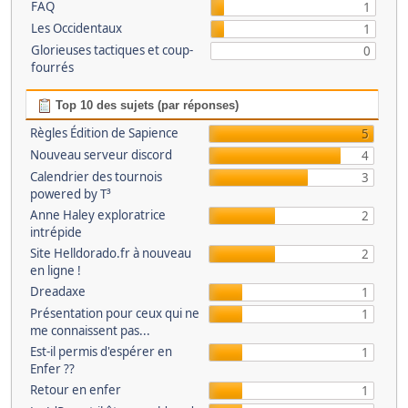
FAQ
1
Les Occidentaux
1
Glorieuses tactiques et coup-
0
fourrés
Top 10 des sujets (par réponses)
Règles Édition de Sapience
5
Nouveau serveur discord
4
Calendrier des tournois
3
powered by T³
Anne Haley exploratrice
2
intrépide
Site Helldorado.fr à nouveau
2
en ligne !
Dreadaxe
1
Présentation pour ceux qui ne
1
me connaissent pas...
Est-il permis d'espérer en
1
Enfer ??
Retour en enfer
1