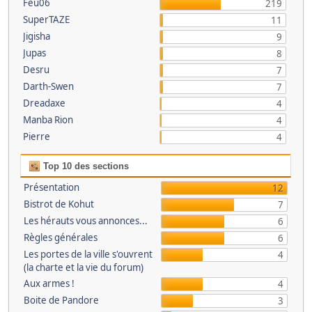
Feu06
219
SuperTAZE
11
Jigisha
9
Jupas
8
Desru
7
Darth-Swen
7
Dreadaxe
4
Manba Rion
4
Pierre
4
Top 10 des sections
Présentation
12
Bistrot de Kohut
7
Les hérauts vous annonces...
6
Règles générales
6
Les portes de la ville s'ouvrent
4
(la charte et la vie du forum)
Aux armes !
4
Boite de Pandore
3