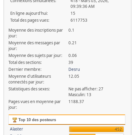
Connexions simultanées:
418 - Mars 03, 2026,
09:39:36 AM
En ligne aujourd'hui:
15
Total des pages vues:
6117753
Moyenne des inscriptions par
0.1
jour:
Moyenne des messages par
0.21
jour:
Moyenne des sujets par jour:
0.06
Total des sections:
39
Dernier membre:
Desru
Moyenne d'utilisateurs
12.05
connectés par jour:
Statistiques des sexes:
Ne pas afficher: 27
Masculin: 13
Pages vues en moyenne par
1188.37
jour:
Top 10 des posteurs
Alaster
452