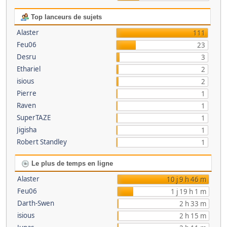
Top lanceurs de sujets
Alaster
111
Feu06
23
Desru
3
Ethariel
2
isious
2
Pierre
1
Raven
1
SuperTAZE
1
Jigisha
1
Robert Standley
1
Le plus de temps en ligne
Alaster
10 j 9 h 46 m
Feu06
1 j 19 h 1 m
Darth-Swen
2 h 33 m
isious
2 h 15 m