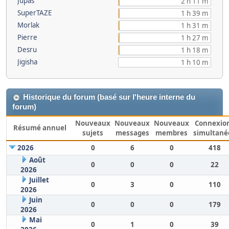
Jupas
2 h 11 m
SuperTAZE
1 h 39 m
Morlak
1 h 31 m
Pierre
1 h 27 m
Desru
1 h 18 m
Jigisha
1 h 10 m
Historique du forum (basé sur l'heure interne du
forum)
Nouveaux
Nouveaux
Nouveaux
Connexio
Résumé annuel
sujets
messages
membres
simultané
2026
0
6
0
418
Août
0
0
0
22
2026
Juillet
0
3
0
110
2026
Juin
0
0
0
179
2026
Mai
0
1
0
39