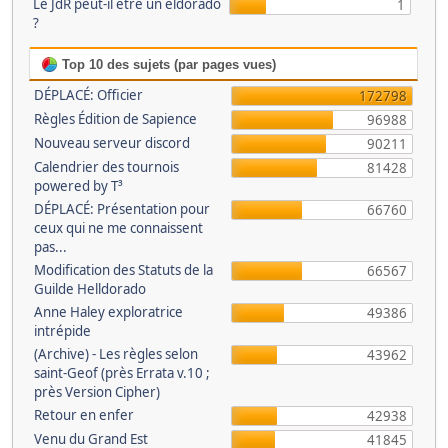
Le JdR peut-il être un eldorado
1
?
Top 10 des sujets (par pages vues)
DÉPLACÉ: Officier
172798
Règles Édition de Sapience
96988
Nouveau serveur discord
90211
Calendrier des tournois
81428
powered by T³
DÉPLACÉ: Présentation pour
66760
ceux qui ne me connaissent
pas...
Modification des Statuts de la
66567
Guilde Helldorado
Anne Haley exploratrice
49386
intrépide
(Archive) - Les règles selon
43962
saint-Geof (près Errata v.10 ;
près Version Cipher)
Retour en enfer
42938
Venu du Grand Est
41845