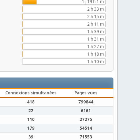
1 j 19 h 1 m
2 h 33 m
2 h 15 m
2 h 11 m
1 h 39 m
1 h 31 m
1 h 27 m
1 h 18 m
1 h 10 m
Connexions simultanées
Pages vues
418
799844
22
6161
110
27275
179
54514
39
71553