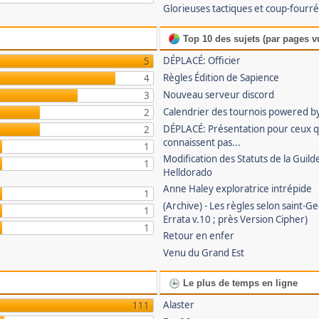
Glorieuses tactiques et coup-fourr
Top 10 des sujets (par pages v
DÉPLACÉ: Officier
5
Règles Édition de Sapience
4
Nouveau serveur discord
3
Calendrier des tournois powered by
2
DÉPLACÉ: Présentation pour ceux 
2
connaissent pas...
1
Modification des Statuts de la Guild
1
Helldorado
Anne Haley exploratrice intrépide
1
(Archive) - Les règles selon saint-G
1
Errata v.10 ; près Version Cipher)
1
Retour en enfer
Venu du Grand Est
Le plus de temps en ligne
Alaster
111