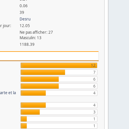
0.06
39
Desru
r jour:
12.05
Ne pas afficher: 27
Masculin: 13
1188.39
12
7
6
6
arte et la
4
4
3
1
1