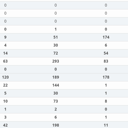
0
0
0
0
0
0
0
0
0
0
1
0
9
51
174
4
30
6
14
72
54
63
293
83
0
0
0
120
189
178
22
144
1
5
30
1
10
73
8
1
2
0
3
6
1
42
198
11