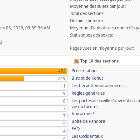
Moyenne des sujets par jour:
Total des sections:
Dernier membre:
ars 03, 2026, 09:39:36 AM
Moyenne d'utilisateurs connectés pa
Statistiques des sexes:
0
Pages vues en moyenne par jour:
Top 10 des sections
Présentation
452
Bistrot de Kohut
219
Les hérauts vous annonces...
11
Règles générales
9
Les portes de la ville s'ouvrent (la ch
8
vie du forum)
7
Aux armes !
7
Boite de Pandore
4
FAQ
4
Les Occidentaux
4