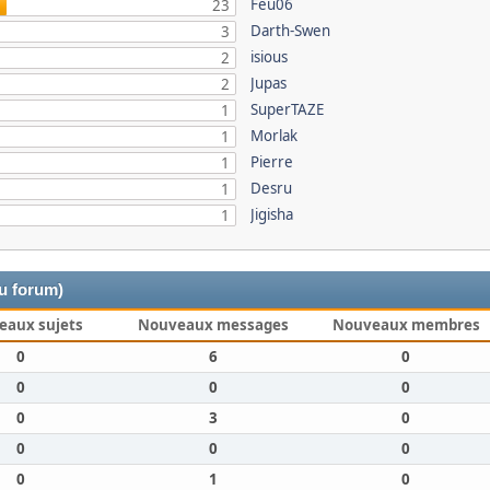
Feu06
23
Darth-Swen
3
isious
2
Jupas
2
SuperTAZE
1
Morlak
1
Pierre
1
Desru
1
Jigisha
1
du forum)
eaux sujets
Nouveaux messages
Nouveaux membres
0
6
0
0
0
0
0
3
0
0
0
0
0
1
0