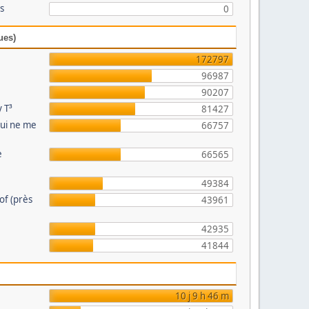
és
0
ues)
172797
96987
90207
 T³
81427
qui ne me
66757
e
66565
49384
eof (près
43961
42935
41844
10 j 9 h 46 m