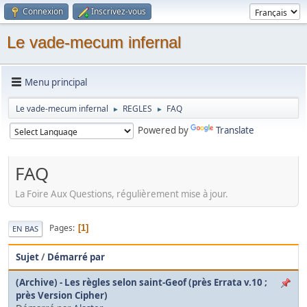
Connexion
Inscrivez-vous
Le vade-mecum infernal
Menu principal
Le vade-mecum infernal
REGLES
FAQ
►
►
Powered by
Translate
FAQ
La Foire Aux Questions, régulièrement mise à jour.
Pages
1
EN BAS
Sujet
/
Démarré par
(Archive) - Les règles selon saint-Geof (près Errata v.10 ;
près Version Cipher)