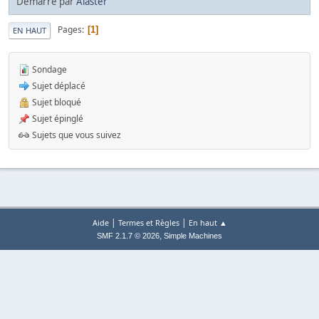
Démarré par
Alaster
Pages
1
EN HAUT
Sondage
Sujet déplacé
Sujet bloqué
Sujet épinglé
Sujets que vous suivez
|
|
Aide
Termes et Règles
En haut ▲
,
SMF 2.1.7 © 2026
Simple Machines