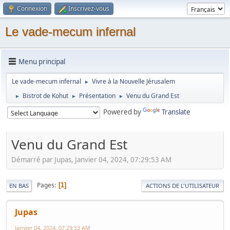
Connexion
Inscrivez-vous
Le vade-mecum infernal
Menu principal
Le vade-mecum infernal
Vivre à la Nouvelle Jérusalem
►
Bistrot de Kohut
Présentation
Venu du Grand Est
►
►
►
Powered by
Translate
Venu du Grand Est
Démarré par Jupas, Janvier 04, 2024, 07:29:53 AM
Pages
1
EN BAS
ACTIONS DE L'UTILISATEUR
Jupas
Janvier 04, 2024, 07:29:53 AM