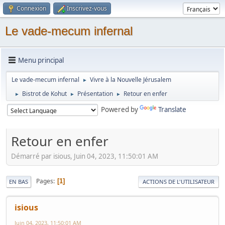
Connexion
Inscrivez-vous
Le vade-mecum infernal
Menu principal
Le vade-mecum infernal
Vivre à la Nouvelle Jérusalem
►
Bistrot de Kohut
Présentation
Retour en enfer
►
►
►
Powered by
Translate
Retour en enfer
Démarré par isious, Juin 04, 2023, 11:50:01 AM
Pages
1
EN BAS
ACTIONS DE L'UTILISATEUR
isious
Juin 04, 2023, 11:50:01 AM