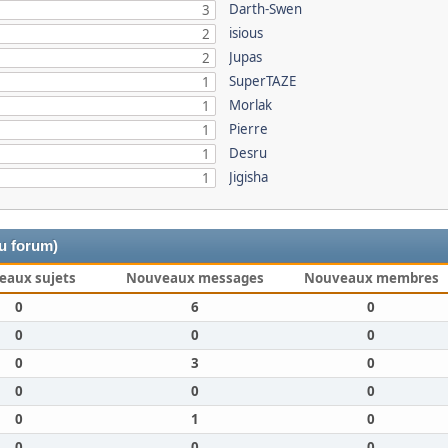
Darth-Swen
3
isious
2
Jupas
2
SuperTAZE
1
Morlak
1
Pierre
1
Desru
1
Jigisha
1
du forum)
eaux sujets
Nouveaux messages
Nouveaux membres
0
6
0
0
0
0
0
3
0
0
0
0
0
1
0
0
0
0