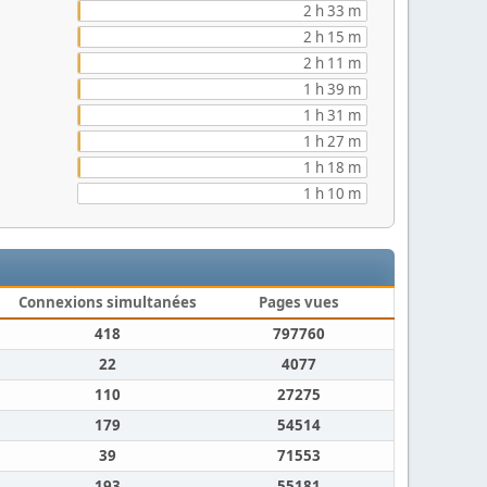
2 h 33 m
2 h 15 m
2 h 11 m
1 h 39 m
1 h 31 m
1 h 27 m
1 h 18 m
1 h 10 m
Connexions simultanées
Pages vues
418
797760
22
4077
110
27275
179
54514
39
71553
193
55181