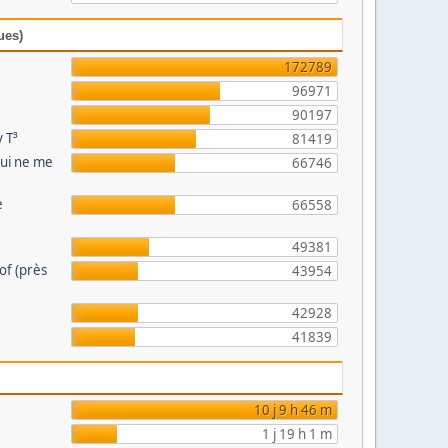
ues)
172789
96971
90197
 T³
81419
qui ne me
66746
e
66558
49381
eof (près
43954
42928
41839
10 j 9 h 46 m
1 j 19 h 1 m