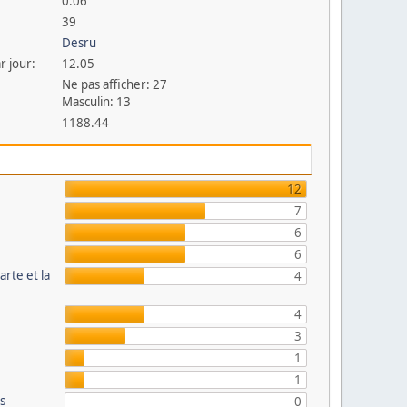
0.06
39
Desru
r jour:
12.05
Ne pas afficher: 27
Masculin: 13
1188.44
12
7
6
6
arte et la
4
4
3
1
1
és
0