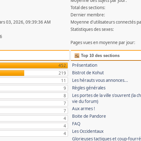
Moyenne des sujets par jour:
Total des sections:
Dernier membre:
ars 03, 2026, 09:39:36 AM
Moyenne d'utilisateurs connectés pa
Statistiques des sexes:
6
Pages vues en moyenne par jour:
Top 10 des sections
Présentation
452
Bistrot de Kohut
219
Les hérauts vous annonces...
11
Règles générales
9
Les portes de la ville s'ouvrent (la ch
8
vie du forum)
7
Aux armes !
7
Boite de Pandore
4
FAQ
4
Les Occidentaux
4
Glorieuses tactiques et coup-fourr