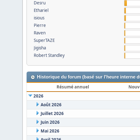
Desru
Ethariel
isious
Pierre
Raven
SuperTAZE
Jigisha
Robert Standley
Historique du forum (basé sur l'heure interne 
Résumé annuel
Nouv
2026
Août 2026
Juillet 2026
Juin 2026
Mai 2026
Avril 2026