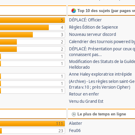
Top 10 des sujets (par pages v
DÉPLACÉ: Officier
5
Règles Édition de Sapience
4
Nouveau serveur discord
3
Calendrier des tournois powered by
2
DÉPLACÉ: Présentation pour ceux 
2
connaissent pas...
1
Modification des Statuts de la Guild
1
Helldorado
Anne Haley exploratrice intrépide
1
(Archive) - Les règles selon saint-G
1
Errata v.10 ; près Version Cipher)
1
Retour en enfer
Venu du Grand Est
Le plus de temps en ligne
Alaster
111
Feu06
23