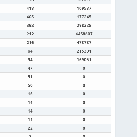
418
109587
405
177245
398
298328
212
4458697
216
473737
64
215301
94
169051
47
0
51
0
50
0
16
0
14
0
14
0
14
0
22
0
7
0