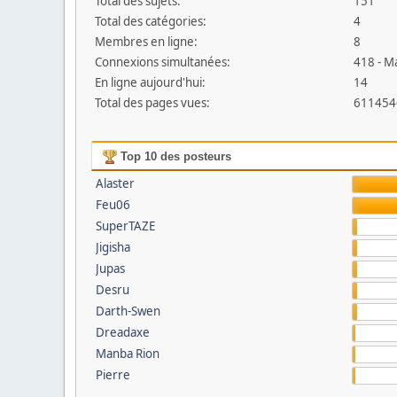
Total des sujets:
151
Total des catégories:
4
Membres en ligne:
8
Connexions simultanées:
418 - M
En ligne aujourd'hui:
14
Total des pages vues:
611454
Top 10 des posteurs
Alaster
Feu06
SuperTAZE
Jigisha
Jupas
Desru
Darth-Swen
Dreadaxe
Manba Rion
Pierre