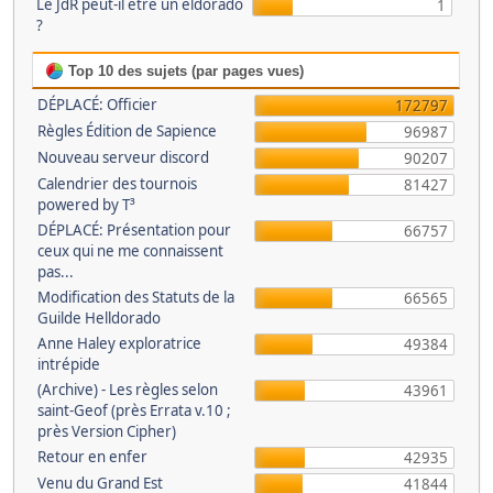
Le JdR peut-il être un eldorado
1
?
Top 10 des sujets (par pages vues)
DÉPLACÉ: Officier
172797
Règles Édition de Sapience
96987
Nouveau serveur discord
90207
Calendrier des tournois
81427
powered by T³
DÉPLACÉ: Présentation pour
66757
ceux qui ne me connaissent
pas...
Modification des Statuts de la
66565
Guilde Helldorado
Anne Haley exploratrice
49384
intrépide
(Archive) - Les règles selon
43961
saint-Geof (près Errata v.10 ;
près Version Cipher)
Retour en enfer
42935
Venu du Grand Est
41844