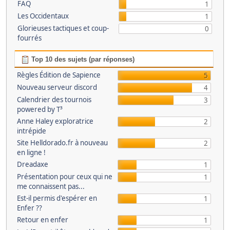
FAQ
1
Les Occidentaux
1
Glorieuses tactiques et coup-
0
fourrés
Top 10 des sujets (par réponses)
Règles Édition de Sapience
5
Nouveau serveur discord
4
Calendrier des tournois
3
powered by T³
Anne Haley exploratrice
2
intrépide
Site Helldorado.fr à nouveau
2
en ligne !
Dreadaxe
1
Présentation pour ceux qui ne
1
me connaissent pas...
Est-il permis d'espérer en
1
Enfer ??
Retour en enfer
1