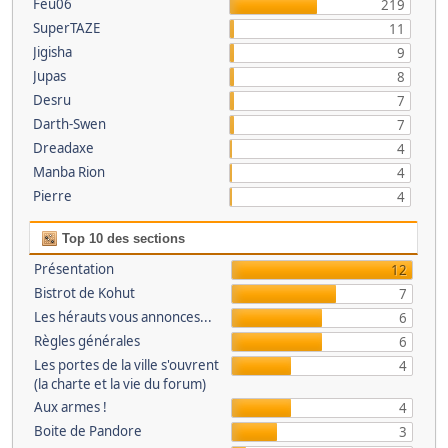
Feu06
219
SuperTAZE
11
Jigisha
9
Jupas
8
Desru
7
Darth-Swen
7
Dreadaxe
4
Manba Rion
4
Pierre
4
Top 10 des sections
Présentation
12
Bistrot de Kohut
7
Les hérauts vous annonces...
6
Règles générales
6
Les portes de la ville s'ouvrent
4
(la charte et la vie du forum)
Aux armes !
4
Boite de Pandore
3