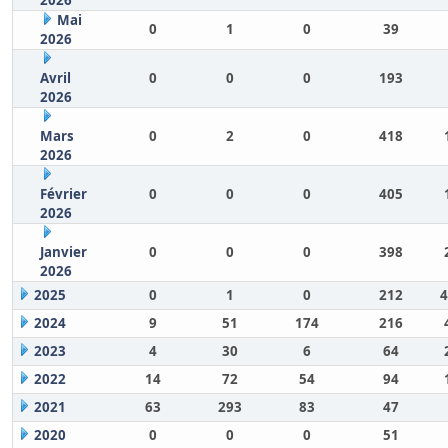
2026
Mai
0
1
0
39
2026
Avril
0
0
0
193
2026
Mars
0
2
0
418
2026
Février
0
0
0
405
2026
Janvier
0
0
0
398
2026
2025
0
1
0
212
4
2024
9
51
174
216
2023
4
30
6
64
2022
14
72
54
94
2021
63
293
83
47
2020
0
0
0
51