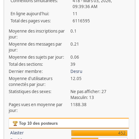
Connexions simultanées:
418 - Mars 03, 2026,
09:39:36 AM
En ligne aujourd'hui:
11
Total des pages vues:
6116595
Moyenne des inscriptions par
0.1
jour:
Moyenne des messages par
0.21
jour:
Moyenne des sujets par jour:
0.06
Total des sections:
39
Dernier membre:
Desru
Moyenne d'utilisateurs
12.05
connectés par jour:
Statistiques des sexes:
Ne pas afficher: 27
Masculin: 13
Pages vues en moyenne par
1188.38
jour:
Top 10 des posteurs
Alaster
452