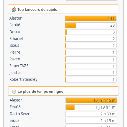
Top lanceurs de sujets
Alaster
111
Feu06
23
Desru
3
Ethariel
2
isious
2
Pierre
1
Raven
1
SuperTAZE
1
Jigisha
1
Robert Standley
1
Le plus de temps en ligne
Alaster
10 j 9 h 46 m
Feu06
1 j 19 h 1 m
Darth-Swen
2 h 33 m
isious
2 h 15 m