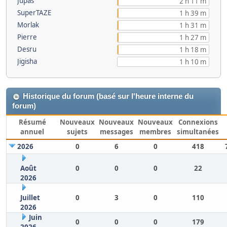
Jupas
2 h 11 m
SuperTAZE
1 h 39 m
Morlak
1 h 31 m
Pierre
1 h 27 m
Desru
1 h 18 m
Jigisha
1 h 10 m
Historique du forum (basé sur l'heure interne du
forum)
Résumé
Nouveaux
Nouveaux
Nouveaux
Connexions
annuel
sujets
messages
membres
simultanées
2026
0
6
0
418
Août
0
0
0
22
2026
Juillet
0
3
0
110
2026
Juin
0
0
0
179